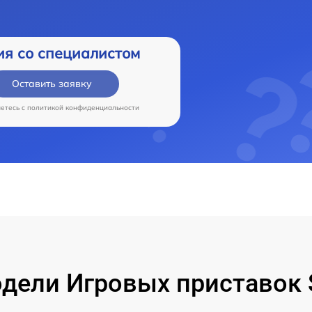
ия со специалистом
Оставить заявку
аетесь c
политикой конфиденциальности
ели Игровых приставок S